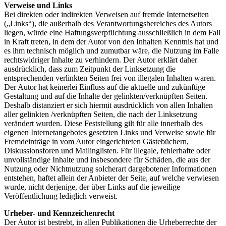
Verweise und Links
Bei direkten oder indirekten Verweisen auf fremde Internetseiten
(„Links“), die außerhalb des Verantwortungsbereiches des Autors
liegen, würde eine Haftungsverpflichtung ausschließlich in dem Fall
in Kraft treten, in dem der Autor von den Inhalten Kenntnis hat und
es ihm technisch möglich und zumutbar wäre, die Nutzung im Falle
rechtswidriger Inhalte zu verhindern. Der Autor erklärt daher
ausdrücklich, dass zum Zeitpunkt der Linksetzung die
entsprechenden verlinkten Seiten frei von illegalen Inhalten waren.
Der Autor hat keinerlei Einfluss auf die aktuelle und zukünftige
Gestaltung und auf die Inhalte der gelinkten/verknüpften Seiten.
Deshalb distanziert er sich hiermit ausdrücklich von allen Inhalten
aller gelinkten /verknüpften Seiten, die nach der Linksetzung
verändert wurden. Diese Feststellung gilt für alle innerhalb des
eigenen Internetangebotes gesetzten Links und Verweise sowie für
Fremdeinträge in vom Autor eingerichteten Gästebüchern,
Diskussionsforen und Mailinglisten. Für illegale, fehlerhafte oder
unvollständige Inhalte und insbesondere für Schäden, die aus der
Nutzung oder Nichtnutzung solcherart dargebotener Informationen
entstehen, haftet allein der Anbieter der Seite, auf welche verwiesen
wurde, nicht derjenige, der über Links auf die jeweilige
Veröffentlichung lediglich verweist.
Urheber- und Kennzeichenrecht
Der Autor ist bestrebt, in allen Publikationen die Urheberrechte der