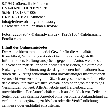
82194 Gröbenzell / München
UST-ID-NR. DE268292128
St.Nr: 143/187/51006
HRB 182118 AG München
info@ferienwohnungmallorca.org
Geschäftsführer: Christian Nikolow
Fotos: 222579347 ©ahmadwahyu27, 192891504 ©alphaspirit /
Fotolia.com
Inhalt des Onlineangebotes
Der Autor übernimmt keinerlei Gewähr für die Aktualität,
Korrektheit, Vollständigkeit oder Qualität der bereitgestellten
Informationen. Haftungsansprüche gegen den Autor, welche sich
auf Schäden materieller oder ideeller Art beziehen, die durch die
Nutzung oder Nichtnutzung der dargebotenen Informationen bzw.
durch die Nutzung fehlerhafter und unvollständiger Informationen
verursacht wurden sind grundsätzlich ausgeschlossen, sofern seitens
des Autors kein nachweislich vorsätzliches oder grob fahrlässiges
Verschulden vorliegt. Alle Angebote sind freibleibend und
unverbindlich. Der Autor behält es sich ausdrücklich vor, Teile der
Seiten oder das gesamte Angebot ohne gesonderte Ankündigung zu
verändern, zu ergänzen, zu löschen oder die Veröffentlichung
zeitweise oder endgültig einzustellen.